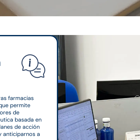
n
ras farmacias
que permite
dores de
éutica basada en
lanes de acción
y anticiparnos a