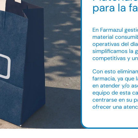
para la f
En Farmazul gest
material consumib
operativas del dí
simplificamos la 
competitivas y un 
Con esto eliminam
farmacia, ya que 
en atender y/o ase
equipo de esta c
centrarse en su 
ofrecer una atenc