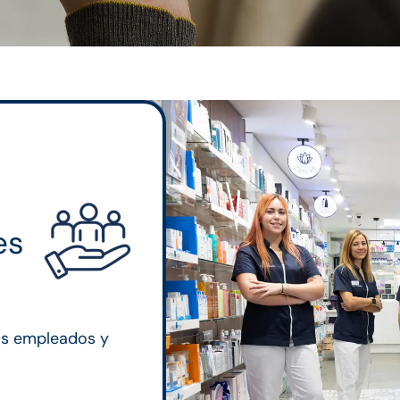
es
os empleados y