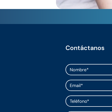
Contáctanos
enteral
inaria