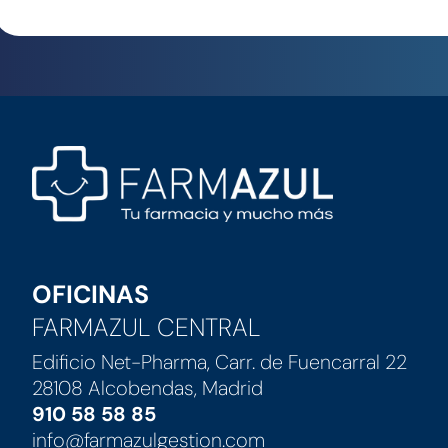
Alimentación enteral y par
Formación básica de veter
Ansiedad y estrés
OFICINAS
FARMAZUL CENTRAL
Edificio Net-Pharma, Carr. de Fuencarral 22
28108 Alcobendas, Madrid
910 58 58 85
info@farmazulgestion.com